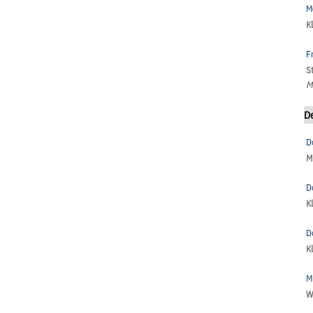
M
K
F
S
M
D
D
M
D
K
D
K
M
W