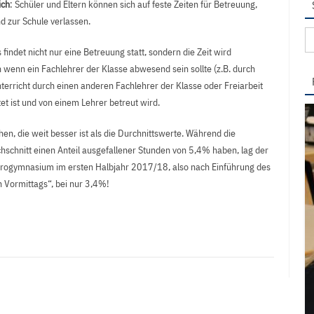
ich
: Schüler und Eltern können sich auf feste Zeiten für Betreuung,
d zur Schule verlassen.
Su
na
s findet nicht nur eine Betreuung statt, sondern die Zeit wird
h wenn ein Fachlehrer der Klasse abwesend sein sollte (z.B. durch
nterricht durch einen anderen Fachlehrer der Klasse oder Freiarbeit
tet ist und von einem Lehrer betreut wird.
en, die weit besser ist als die Durchnittswerte. Während die
hnitt einen Anteil ausgefallener Stunden von 5,4% haben, lag der
Progymnasium im ersten Halbjahr 2017/18, also nach Einführung des
n Vormittags“, bei nur 3,4%!