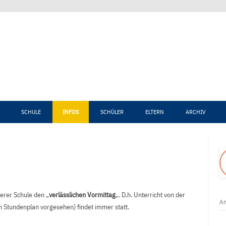
Zum Inhalt springen
SCHULE
INFOS
SCHÜLER
ELTERN
ARCHIV
erer Schule den „
verlässlichen Vormittag
„. D.h. Unterricht von der
An
en Stundenplan vorgesehen) findet immer statt.