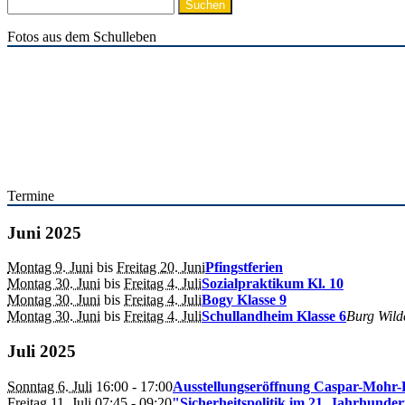
Suchen
nach:
Fotos aus dem Schulleben
Termine
Juni 2025
Montag 9. Juni
bis
Freitag 20. Juni
Pfingstferien
Montag 30. Juni
bis
Freitag 4. Juli
Sozialpraktikum Kl. 10
Montag 30. Juni
bis
Freitag 4. Juli
Bogy Klasse 9
Montag 30. Juni
bis
Freitag 4. Juli
Schullandheim Klasse 6
Burg Wild
Juli 2025
Sonntag 6. Juli
16:00
- 17:00
Ausstellungseröffnung Caspar-Mohr-F
Freitag 11. Juli
07:45
- 09:20
"Sicherheitspolitik im 21. Jahrhunder