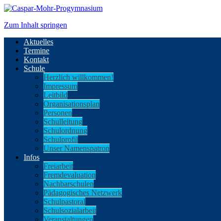
Zum Inhalt springen
Aktuelles
Termine
Kontakt
Schule
Herzlich willkommen!
Impressum
Leitbild
Organisationsplan
Personen
Schulleitung
Schulordnung
Schulprofil
Unser Namenspatron
Infos
Freiarbeit
Fremdevaluation
Nachbarschulen
Pädagogisches Netzwerk
Schulpastoral
Schulsozialarbeit
Veranstaltungen