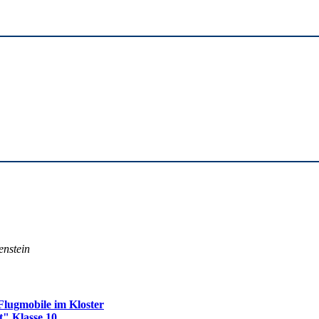
enstein
lugmobile im Kloster
t" Klasse 10