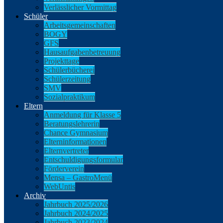
Verlässlicher Vormittag
Schüler
Arbeitsgemeinschaften
BOGY
GFS
Hausaufgabenbetreuung
Projekttage
Schülerbücherei
Schülerzeitung
SMV
Sozialpraktikum
Eltern
Anmeldung für Klasse 5
Beratungslehrerin
Chance Gymnasium
Elterninformationen
Elternvertreter
Entschuldigungsformular
Förderverein
Mensa – GastroMenü
WebUntis
Archiv
Jahrbuch 2025/2026
Jahrbuch 2024/2025
Jahrbuch 2023/2024