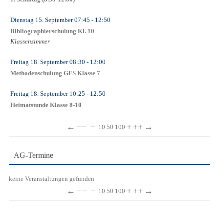
Dienstag 15. September
07:45
- 12:50
Bibliographierschulung Kl. 10
Klassenzimmer
Freitag 18. September
08:30
- 12:00
Methodenschulung GFS Klasse 7
Freitag 18. September
10:25
- 12:50
Heimatstunde Klasse 8-10
←
−−
−
+
++
→
10
50
100
AG-Termine
keine Veranstaltungen gefunden
←
−−
−
+
++
→
10
50
100