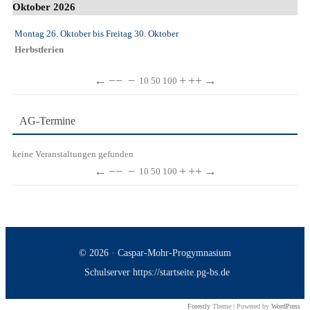
Oktober 2026
Montag 26. Oktober
bis
Freitag 30. Oktober
Herbstferien
←
−−
−
+
++
→
10
50
100
AG-Termine
keine Veranstaltungen gefunden
←
−−
−
+
++
→
10
50
100
© 2026 · Caspar-Mohr-Progymnasium
Schulserver https://startseite.pg-bs.de
Forestly
Theme | Powered by
WordPress