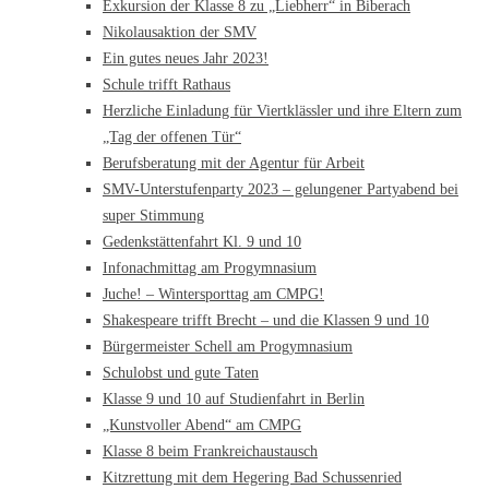
Exkursion der Klasse 8 zu „Liebherr“ in Biberach
Nikolausaktion der SMV
Ein gutes neues Jahr 2023!
Schule trifft Rathaus
Herzliche Einladung für Viertklässler und ihre Eltern zum
„Tag der offenen Tür“
Berufsberatung mit der Agentur für Arbeit
SMV-Unterstufenparty 2023 – gelungener Partyabend bei
super Stimmung
Gedenkstättenfahrt Kl. 9 und 10
Infonachmittag am Progymnasium
Juche! – Wintersporttag am CMPG!
Shakespeare trifft Brecht – und die Klassen 9 und 10
Bürgermeister Schell am Progymnasium
Schulobst und gute Taten
Klasse 9 und 10 auf Studienfahrt in Berlin
„Kunstvoller Abend“ am CMPG
Klasse 8 beim Frankreichaustausch
Kitzrettung mit dem Hegering Bad Schussenried