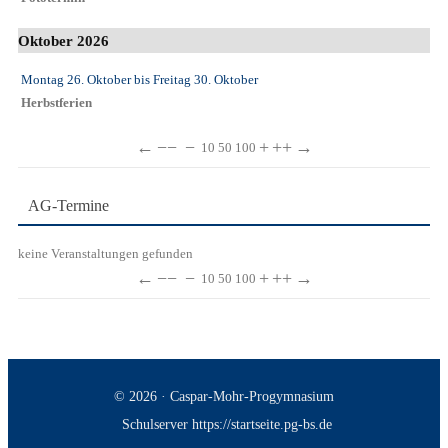
Oktober 2026
Montag 26. Oktober
bis
Freitag 30. Oktober
Herbstferien
←
−−
−
+
++
→
10
50
100
AG-Termine
keine Veranstaltungen gefunden
←
−−
−
+
++
→
10
50
100
© 2026 · Caspar-Mohr-Progymnasium
Schulserver https://startseite.pg-bs.de