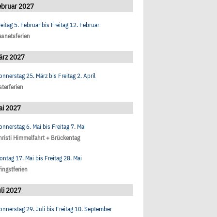
ebruar 2027
reitag 5. Februar
bis
Freitag 12. Februar
asnetsferien
ärz 2027
onnerstag 25. März
bis
Freitag 2. April
sterferien
ai 2027
onnerstag 6. Mai
bis
Freitag 7. Mai
hristi Himmelfahrt + Brückentag
ontag 17. Mai
bis
Freitag 28. Mai
fingstferien
li 2027
onnerstag 29. Juli
bis
Freitag 10. September