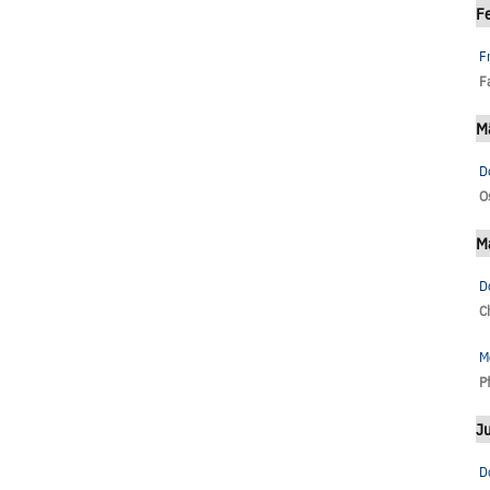
F
F
F
M
D
O
M
D
C
M
P
Ju
D