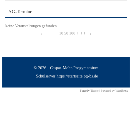
AG-Termine
keine Veranstaltungen gefunden
←
−−
−
+
++
→
10
50
100
© 2026 · Caspar-Mohr-Progymnasium
Schulserver https://startseite.pg-bs.de
Forestly
Theme | Powered by
WordPress