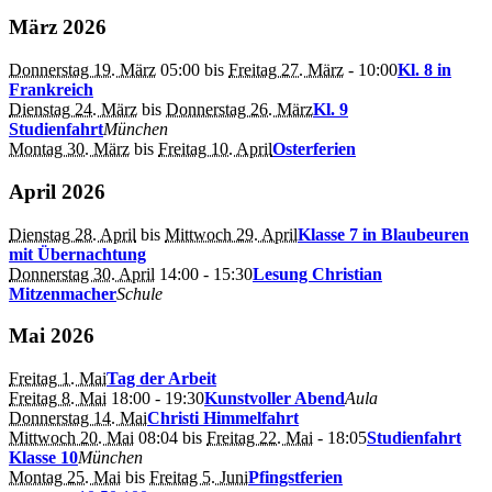
März 2026
Donnerstag 19. März
05:00
bis
Freitag 27. März
- 10:00
Kl. 8 in
Frankreich
Dienstag 24. März
bis
Donnerstag 26. März
Kl. 9
Studienfahrt
München
Montag 30. März
bis
Freitag 10. April
Osterferien
April 2026
Dienstag 28. April
bis
Mittwoch 29. April
Klasse 7 in Blaubeuren
mit Übernachtung
Donnerstag 30. April
14:00
- 15:30
Lesung Christian
Mitzenmacher
Schule
Mai 2026
Freitag 1. Mai
Tag der Arbeit
Freitag 8. Mai
18:00
- 19:30
Kunstvoller Abend
Aula
Donnerstag 14. Mai
Christi Himmelfahrt
Mittwoch 20. Mai
08:04
bis
Freitag 22. Mai
- 18:05
Studienfahrt
Klasse 10
München
Montag 25. Mai
bis
Freitag 5. Juni
Pfingstferien