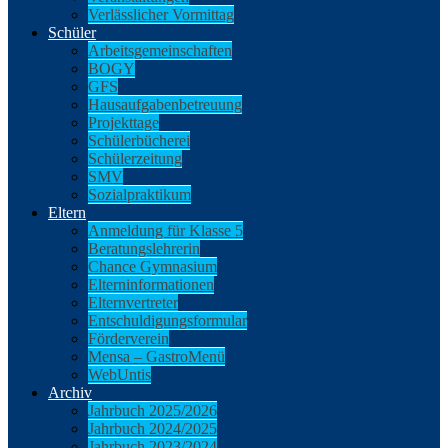
Verlässlicher Vormittag
Schüler
Arbeitsgemeinschaften
BOGY
GFS
Hausaufgabenbetreuung
Projekttage
Schülerbücherei
Schülerzeitung
SMV
Sozialpraktikum
Eltern
Anmeldung für Klasse 5
Beratungslehrerin
Chance Gymnasium
Elterninformationen
Elternvertreter
Entschuldigungsformular
Förderverein
Mensa – GastroMenü
WebUntis
Archiv
Jahrbuch 2025/2026
Jahrbuch 2024/2025
Jahrbuch 2023/2024