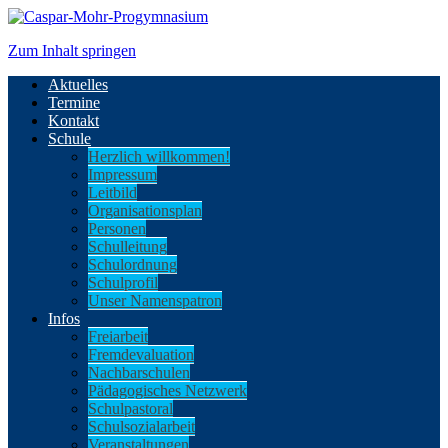
Zum Inhalt springen
Aktuelles
Termine
Kontakt
Schule
Herzlich willkommen!
Impressum
Leitbild
Organisationsplan
Personen
Schulleitung
Schulordnung
Schulprofil
Unser Namenspatron
Infos
Freiarbeit
Fremdevaluation
Nachbarschulen
Pädagogisches Netzwerk
Schulpastoral
Schulsozialarbeit
Veranstaltungen