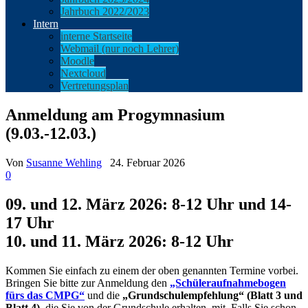
Jahrbuch 2022/2023
Intern
interne Startseite
Webmail (nur noch Lehrer)
Moodle
Nextcloud
Vertretungsplan
Anmeldung am Progymnasium
(9.03.-12.03.)
Von
Susanne Wehling
24. Februar 2026
0
09. und 12. März 2026: 8-12 Uhr und 14-
17 Uhr
10. und 11. März 2026: 8-12 Uhr
Kommen Sie einfach zu einem der oben genannten Termine vorbei.
Bringen Sie bitte zur Anmeldung den
„Schüleraufnahmebogen
fürs das CMPG“
und die
„Grundschulempfehlung“ (Blatt 3 und
Blatt 4)
, die Sie von der Grundschule erhalten, mit. Falls Sie schon