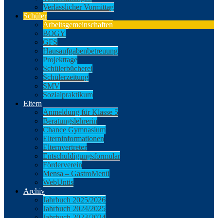
Verlässlicher Vormittag
Schüler
Arbeitsgemeinschaften
BOGY
GFS
Hausaufgabenbetreuung
Projekttage
Schülerbücherei
Schülerzeitung
SMV
Sozialpraktikum
Eltern
Anmeldung für Klasse 5
Beratungslehrerin
Chance Gymnasium
Elterninformationen
Elternvertreter
Entschuldigungsformular
Förderverein
Mensa – GastroMenü
WebUntis
Archiv
Jahrbuch 2025/2026
Jahrbuch 2024/2025
Jahrbuch 2023/2024