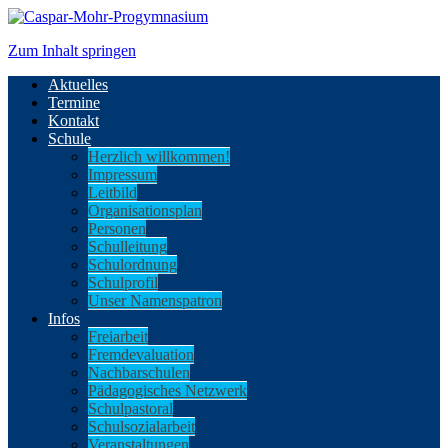
Zum Inhalt springen
Aktuelles
Termine
Kontakt
Schule
Herzlich willkommen!
Impressum
Leitbild
Organisationsplan
Personen
Schulleitung
Schulordnung
Schulprofil
Unser Namenspatron
Infos
Freiarbeit
Fremdevaluation
Nachbarschulen
Pädagogisches Netzwerk
Schulpastoral
Schulsozialarbeit
Veranstaltungen