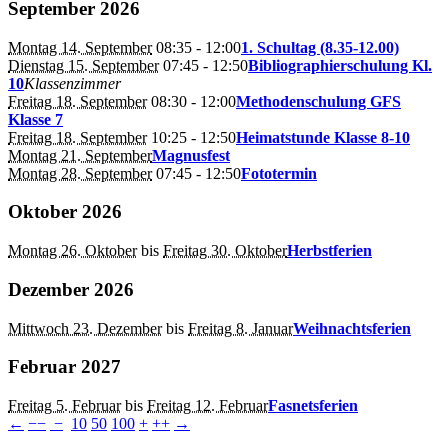
September 2026
Montag 14. September
08:35
- 12:00
1. Schultag (8.35-12.00)
Dienstag 15. September
07:45
- 12:50
Bibliographierschulung Kl.
10
Klassenzimmer
Freitag 18. September
08:30
- 12:00
Methodenschulung GFS
Klasse 7
Freitag 18. September
10:25
- 12:50
Heimatstunde Klasse 8-10
Montag 21. September
Magnusfest
Montag 28. September
07:45
- 12:50
Fototermin
Oktober 2026
Montag 26. Oktober
bis
Freitag 30. Oktober
Herbstferien
Dezember 2026
Mittwoch 23. Dezember
bis
Freitag 8. Januar
Weihnachtsferien
Februar 2027
Freitag 5. Februar
bis
Freitag 12. Februar
Fasnetsferien
←
−−
−
10
50
100
+
++
→