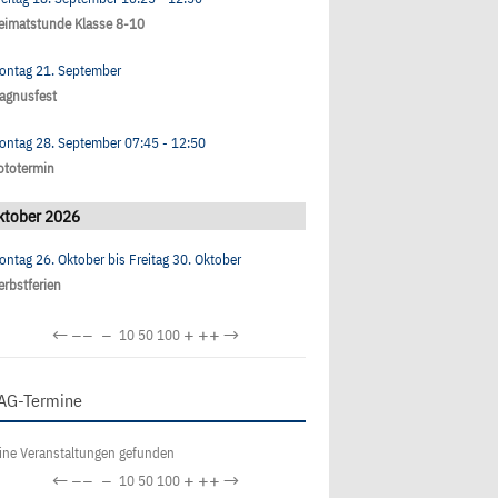
eimatstunde Klasse 8-10
ontag 21. September
agnusfest
ontag 28. September
07:45
- 12:50
ototermin
ktober 2026
ontag 26. Oktober
bis
Freitag 30. Oktober
erbstferien
←
−−
−
+
++
→
10
50
100
AG-Termine
ine Veranstaltungen gefunden
←
−−
−
+
++
→
10
50
100