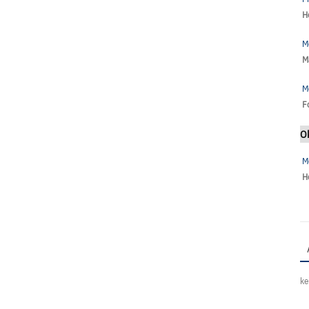
H
M
M
M
F
O
M
H
ke