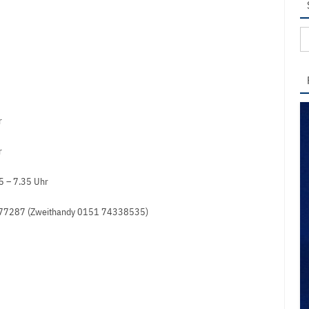
Su
na
r
r
15 – 7.35 Uhr
4577287 (Zweithandy 0151 74338535)