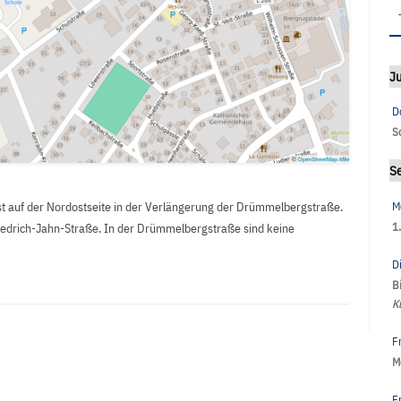
Ju
D
S
S
M
 auf der Nordostseite in der Verlängerung der Drümmelbergstraße.
1
riedrich-Jahn-Straße. In der Drümmelbergstraße sind keine
D
B
K
F
M
F