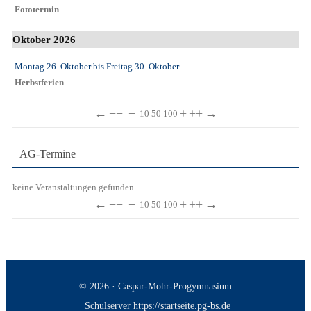
Fototermin
Oktober 2026
Montag 26. Oktober
bis
Freitag 30. Oktober
Herbstferien
←
−−
−
+
++
→
10
50
100
AG-Termine
keine Veranstaltungen gefunden
←
−−
−
+
++
→
10
50
100
© 2026 · Caspar-Mohr-Progymnasium
Schulserver https://startseite.pg-bs.de