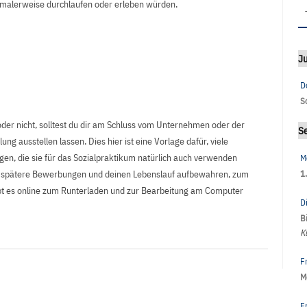
ormalerweise durchlaufen oder erleben würden.
Ju
D
S
 oder nicht, solltest du dir am Schluss vom Unternehmen oder der
S
ung ausstellen lassen. Dies hier ist eine Vorlage dafür, viele
gen, die sie für das Sozialpraktikum natürlich auch verwenden
M
1
für spätere Bewerbungen und deinen Lebenslauf aufbewahren, zum
gibt es online zum Runterladen und zur Bearbeitung am Computer
D
B
K
F
M
F