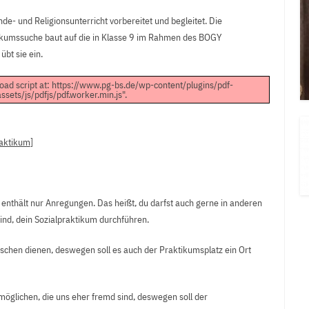
- und Religionsunterricht vorbereitet und begleitet. Die
tikumssuche baut auf die in Klasse 9 im Rahmen des BOGY
übt sie ein.
load script at: https://www.pg-bs.de/wp-content/plugins/pdf-
sets/js/pdfjs/pdf.worker.min.js".
raktikum
]
n enthält nur Anregungen. Das heißt, du darfst auch gerne in anderen
 sind, dein Sozialpraktikum durchführen.
schen dienen, deswegen soll es auch der Praktikumsplatz ein Ort
rmöglichen, die uns eher fremd sind, deswegen soll der