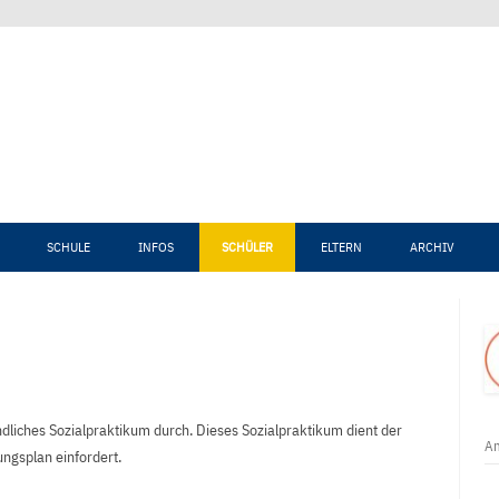
Zum Inhalt springen
SCHULE
INFOS
SCHÜLER
ELTERN
ARCHIV
ndliches Sozialpraktikum durch. Dieses Sozialpraktikum dient der
An
ungsplan einfordert.