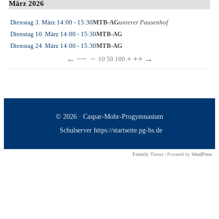
März 2026
Dienstag 3. März
14:00
- 15:30
MTB-AG
unterer Pausenhof
Dienstag 10. März
14:00
- 15:30
MTB-AG
Dienstag 24. März
14:00
- 15:30
MTB-AG
←
−−
−
+
++
→
10
50
100
© 2026 · Caspar-Mohr-Progymnasium
Schulserver https://startseite.pg-bs.de
Forestly
Theme | Powered by
WordPress