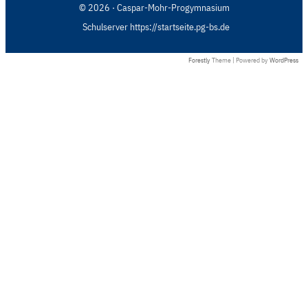
© 2026 · Caspar-Mohr-Progymnasium
Schulserver https://startseite.pg-bs.de
Forestly
Theme | Powered by
WordPress