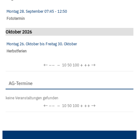
Montag 28. September
07:45
- 12:50
Fototermin
Oktober 2026
Montag 26. Oktober
bis
Freitag 30. Oktober
Herbstferien
←
−−
−
+
++
→
10
50
100
AG-Termine
keine Veranstaltungen gefunden
←
−−
−
+
++
→
10
50
100