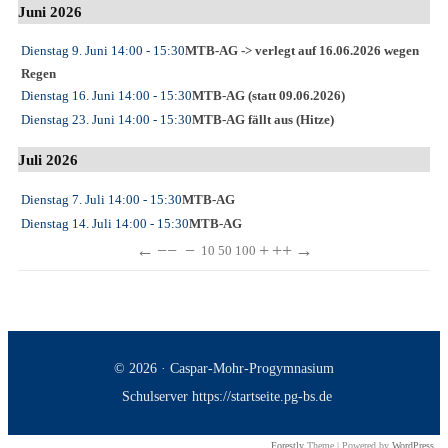
Juni 2026
Dienstag 9. Juni
14:00
- 15:30
MTB-AG -> verlegt auf 16.06.2026 wegen
Regen
Dienstag 16. Juni
14:00
- 15:30
MTB-AG (statt 09.06.2026)
Dienstag 23. Juni
14:00
- 15:30
MTB-AG fällt aus (Hitze)
Juli 2026
Dienstag 7. Juli
14:00
- 15:30
MTB-AG
Dienstag 14. Juli
14:00
- 15:30
MTB-AG
←
−−
−
+
++
→
10
50
100
© 2026 · Caspar-Mohr-Progymnasium
Schulserver https://startseite.pg-bs.de
Forestly
Theme | Powered by
WordPress