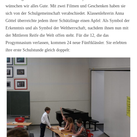
wünschen wir alles Gute. Mit zwei Filmen und Geschenken haben sie
sich von der Schulgemeinschaft verabschiedet. Klassenlehrerin Anna
Göttel überreichte jedem ihrer Schützlinge einen Apfel: Als Symbol der
Erkenntnis und als Symbol der Weltherrschaft, nachdem ihnen nun mit
der Mittleren Reife die Welt offen steht. Für die 12, die das
Progymnasium verlassen, kommen 24 neue Fünftklässler. Sie erlebten
ihre erste Schulstunde gleich doppelt: