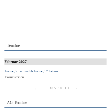
Termine
Februar 2027
Freitag 5. Februar
bis
Freitag 12. Februar
Fasnetsferien
←
−−
−
+
++
→
10
50
100
AG-Termine