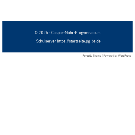
© 2026 · Caspar-Mohr-Progymnasium
Schulserver https://startseite.pg-bs.de
Forestly
Theme | Powered by
WordPress