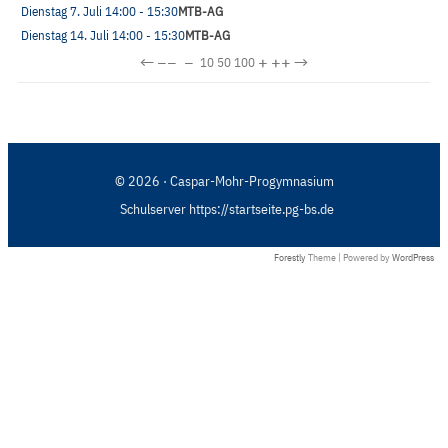
Dienstag 7. Juli
14:00
- 15:30
MTB-AG
Dienstag 14. Juli
14:00
- 15:30
MTB-AG
←
−−
−
+
++
→
10
50
100
© 2026 · Caspar-Mohr-Progymnasium
Schulserver https://startseite.pg-bs.de
Forestly
Theme | Powered by
WordPress