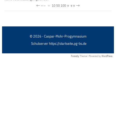
←
−−
−
+
++
→
10
50
100
© 2026 · Caspar-Mohr-Progymnasium
Schulserver https://startseite.pg-bs.de
Forestly
Theme | Powered by
WordPress