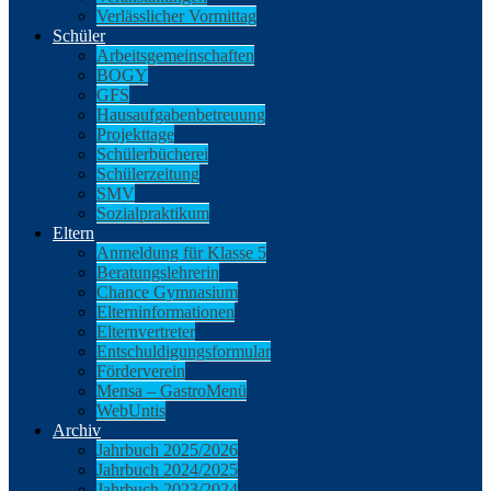
Verlässlicher Vormittag
Schüler
Arbeitsgemeinschaften
BOGY
GFS
Hausaufgabenbetreuung
Projekttage
Schülerbücherei
Schülerzeitung
SMV
Sozialpraktikum
Eltern
Anmeldung für Klasse 5
Beratungslehrerin
Chance Gymnasium
Elterninformationen
Elternvertreter
Entschuldigungsformular
Förderverein
Mensa – GastroMenü
WebUntis
Archiv
Jahrbuch 2025/2026
Jahrbuch 2024/2025
Jahrbuch 2023/2024