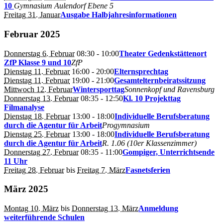
10
Gymnasium Aulendorf Ebene 5
Freitag 31. Januar
Ausgabe Halbjahresinformationen
Februar 2025
Donnerstag 6. Februar
08:30
- 10:00
Theater Gedenkstättenort
ZfP Klasse 9 und 10
ZfP
Dienstag 11. Februar
16:00
- 20:00
Elternsprechtag
Dienstag 11. Februar
19:00
- 21:00
Gesamtelternbeiratssitzung
Mittwoch 12. Februar
Wintersporttag
Sonnenkopf und Ravensburg
Donnerstag 13. Februar
08:35
- 12:50
Kl. 10 Projekttag
Filmanalyse
Dienstag 18. Februar
13:00
- 18:00
Individuelle Berufsberatung
durch die Agentur für Arbeit
Progymnasium
Dienstag 25. Februar
13:00
- 18:00
Individuelle Berufsberatung
durch die Agentur für Arbeit
R. 1.06 (10er Klassenzimmer)
Donnerstag 27. Februar
08:35
- 11:00
Gompiger, Unterrichtsende
11 Uhr
Freitag 28. Februar
bis
Freitag 7. März
Fasnetsferien
März 2025
Montag 10. März
bis
Donnerstag 13. März
Anmeldung
weiterführende Schulen