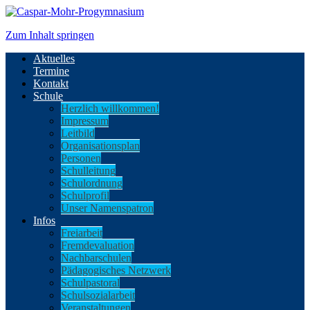
Zum Inhalt springen
Aktuelles
Termine
Kontakt
Schule
Herzlich willkommen!
Impressum
Leitbild
Organisationsplan
Personen
Schulleitung
Schulordnung
Schulprofil
Unser Namenspatron
Infos
Freiarbeit
Fremdevaluation
Nachbarschulen
Pädagogisches Netzwerk
Schulpastoral
Schulsozialarbeit
Veranstaltungen