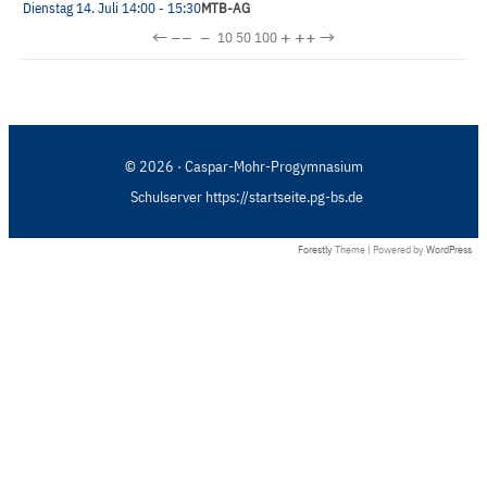
Dienstag 14. Juli
14:00
- 15:30
MTB-AG
←
−−
−
+
++
→
10
50
100
© 2026 · Caspar-Mohr-Progymnasium
Schulserver https://startseite.pg-bs.de
Forestly
Theme | Powered by
WordPress