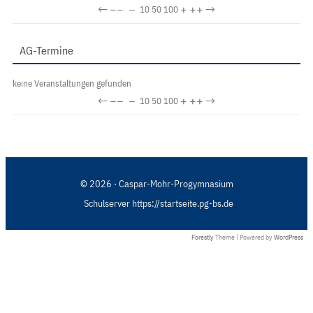
←
−−
−
+
++
→
10
50
100
AG-Termine
keine Veranstaltungen gefunden
←
−−
−
+
++
→
10
50
100
© 2026 · Caspar-Mohr-Progymnasium
Schulserver https://startseite.pg-bs.de
Forestly
Theme | Powered by
WordPress