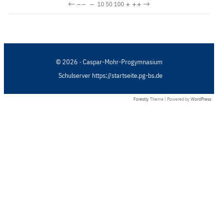
←
−−
−
+
++
→
10
50
100
© 2026 · Caspar-Mohr-Progymnasium
Schulserver https://startseite.pg-bs.de
Forestly
Theme | Powered by
WordPress