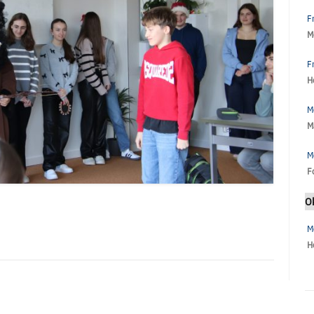
F
M
F
H
M
M
M
F
O
M
H