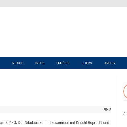
Zum Inhalt springen
SCHULE
INFOS
SCHÜLER
ELTERN
ARCHIV
0
An
Tag am CMPG. Der Nikolaus kommt zusammen mit Knecht Ruprecht und