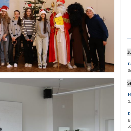
Ju
D
S
S
M
1
D
B
K