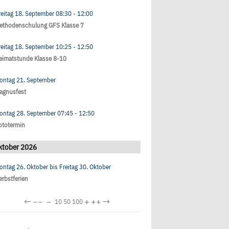
reitag 18. September
08:30
- 12:00
ethodenschulung GFS Klasse 7
reitag 18. September
10:25
- 12:50
eimatstunde Klasse 8-10
ontag 21. September
agnusfest
ontag 28. September
07:45
- 12:50
ototermin
ktober 2026
ontag 26. Oktober
bis
Freitag 30. Oktober
erbstferien
←
−−
−
+
++
→
10
50
100