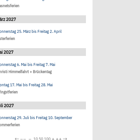
asnetsferien
ärz 2027
onnerstag 25. März
bis
Freitag 2. April
sterferien
ai 2027
onnerstag 6. Mai
bis
Freitag 7. Mai
hristi Himmelfahrt + Brückentag
ontag 17. Mai
bis
Freitag 28. Mai
fingstferien
li 2027
onnerstag 29. Juli
bis
Freitag 10. September
ommerferien
←
−−
−
+
++
→
10
50
100