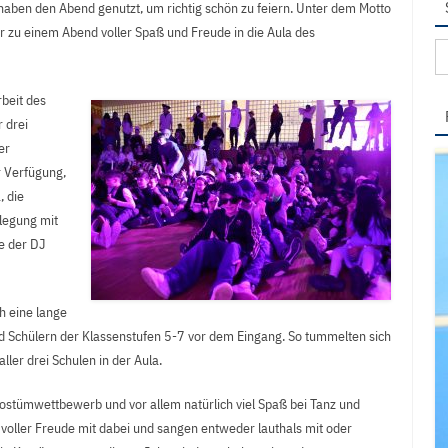
haben den Abend genutzt, um richtig schön zu feiern. Unter dem Motto
 zu einem Abend voller Spaß und Freude in die Aula des
Su
na
rbeit des
 drei
er
r Verfügung,
, die
flegung mit
e der DJ
h eine lange
d Schülern der Klassenstufen 5-7 vor dem Eingang. So tummelten sich
ller drei Schulen in der Aula.
stümwettbewerb und vor allem natürlich viel Spaß bei Tanz und
voller Freude mit dabei und sangen entweder lauthals mit oder