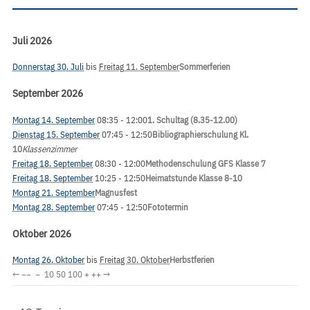
Juli 2026
Donnerstag 30. Juli
bis
Freitag 11. September
Sommerferien
September 2026
Montag 14. September
08:35
- 12:00
1. Schultag (8.35-12.00)
Dienstag 15. September
07:45
- 12:50
Bibliographierschulung Kl.
10
Klassenzimmer
Freitag 18. September
08:30
- 12:00
Methodenschulung GFS Klasse 7
Freitag 18. September
10:25
- 12:50
Heimatstunde Klasse 8-10
Montag 21. September
Magnusfest
Montag 28. September
07:45
- 12:50
Fototermin
Oktober 2026
Montag 26. Oktober
bis
Freitag 30. Oktober
Herbstferien
←
−−
−
10
50
100
+
++
→