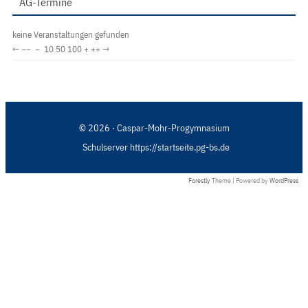
AG-Termine
keine Veranstaltungen gefunden
←
−−
−
10
50
100
+
++
→
© 2026 · Caspar-Mohr-Progymnasium
Schulserver https://startseite.pg-bs.de
Forestly
Theme | Powered by
WordPress