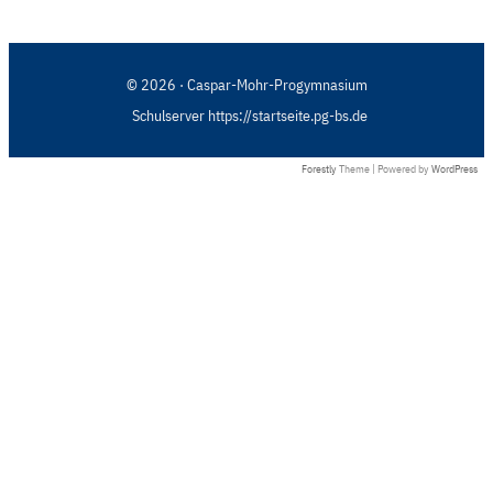
© 2026 · Caspar-Mohr-Progymnasium
Schulserver https://startseite.pg-bs.de
Forestly
Theme | Powered by
WordPress