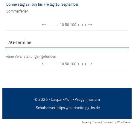
Donnerstag 29. Juli
bis
Freitag 10. September
Sommerferien
←
−−
−
+
++
→
10
50
100
AG-Termine
keine Veranstaltungen gefunden
←
−−
−
+
++
→
10
50
100
© 2026 · Caspar-Mohr-Progymnasium
Schulserver https://startseite.pg-bs.de
Forestly
Theme | Powered by
WordPress