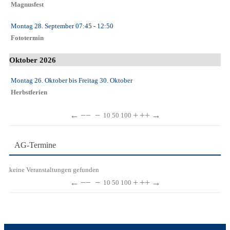
Magnusfest
Montag 28. September
07:45
- 12:50
Fototermin
Oktober 2026
Montag 26. Oktober
bis
Freitag 30. Oktober
Herbstferien
←
−−
−
+
++
→
10
50
100
AG-Termine
keine Veranstaltungen gefunden
←
−−
−
+
++
→
10
50
100