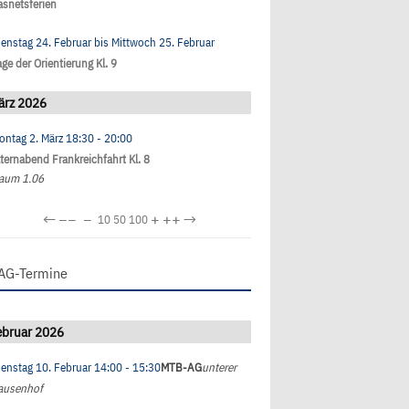
asnetsferien
ienstag 24. Februar
bis
Mittwoch 25. Februar
ge der Orientierung Kl. 9
ärz 2026
ontag 2. März
18:30
- 20:00
lternabend Frankreichfahrt Kl. 8
aum 1.06
←
−−
−
+
++
→
10
50
100
AG-Termine
ebruar 2026
ienstag 10. Februar
14:00
- 15:30
MTB-AG
unterer
ausenhof