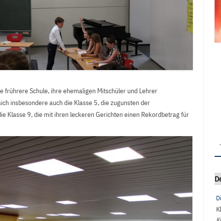
e frührere Schule, ihre ehemaligen Mitschüler und Lehrer
ch insbesondere auch die Klasse 5, die zugunsten der
die Klasse 9, die mit ihren leckeren Gerichten einen Rekordbetrag für
D
D
K
K