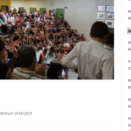
M
W
J
D
B
F
I
M
B
D
K
Jahrbuch 2018/2019
M
K