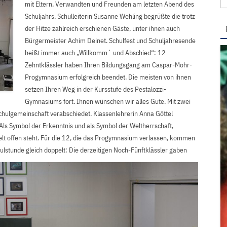
mit Eltern, Verwandten und Freunden am letzten Abend des
na
Schuljahrs. Schulleiterin Susanne Wehling begrüßte die trotz
der Hitze zahlreich erschienen Gäste, unter ihnen auch
Bürgermeister Achim Deinet. Schulfest und Schuljahresende
heißt immer auch „Willkomm´ und Abschied“: 12
Zehntklässler haben Ihren Bildungsgang am Caspar-Mohr-
Progymnasium erfolgreich beendet. Die meisten von ihnen
setzen Ihren Weg in der Kursstufe des Pestalozzi-
Gymnasiums fort. Ihnen wünschen wir alles Gute. Mit zwei
chulgemeinschaft verabschiedet. Klassenlehrerin Anna Göttel
 Als Symbol der Erkenntnis und als Symbol der Weltherrschaft,
elt offen steht. Für die 12, die das Progymnasium verlassen, kommen
hulstunde gleich doppelt:
Die derzeitigen Noch-Fünftklässler gaben