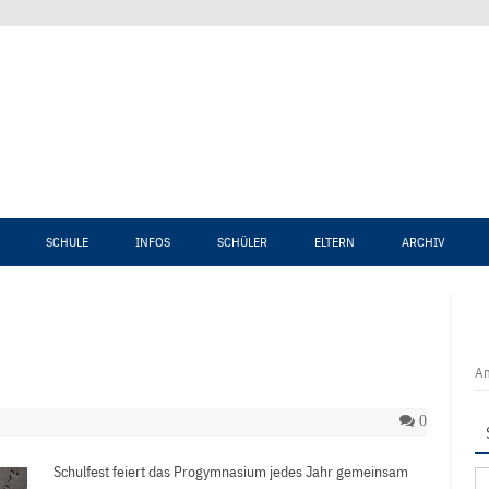
Zum Inhalt springen
SCHULE
INFOS
SCHÜLER
ELTERN
ARCHIV
An
0
Schulfest feiert das Progymnasium jedes Jahr gemeinsam
Su