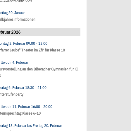
ymnasium Aulendorf
reitag 30. Januar
albjahresinformationen
ebruar 2026
ontag 2. Februar
09:00
- 12:00
Pfarrer Leube" Theater im ZfP für Klasse 10
ittwoch 4. Februar
ursvorstellung an den Biberacher Gymnasien für Kl.
0
reitag 6. Februar
18:30
- 21:00
nterstufenparty
ittwoch 11. Februar
16:00
- 20:00
lternsprechtag Klasse 6-10
reitag 13. Februar
bis
Freitag 20. Februar