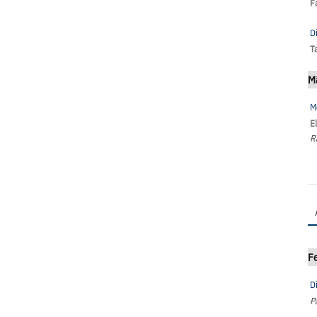
F
D
Ta
M
M
E
R
F
D
P