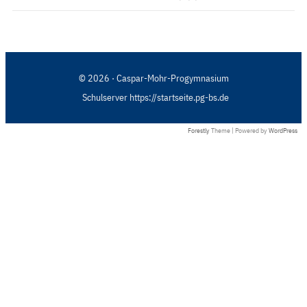
© 2026 · Caspar-Mohr-Progymnasium
Schulserver https://startseite.pg-bs.de
Forestly
Theme | Powered by
WordPress