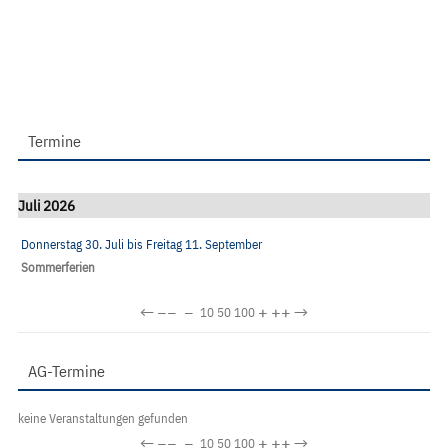
Termine
Juli 2026
Donnerstag 30. Juli
bis
Freitag 11. September
Sommerferien
←
−−
−
+
++
→
10
50
100
AG-Termine
keine Veranstaltungen gefunden
←
−−
−
+
++
→
10
50
100