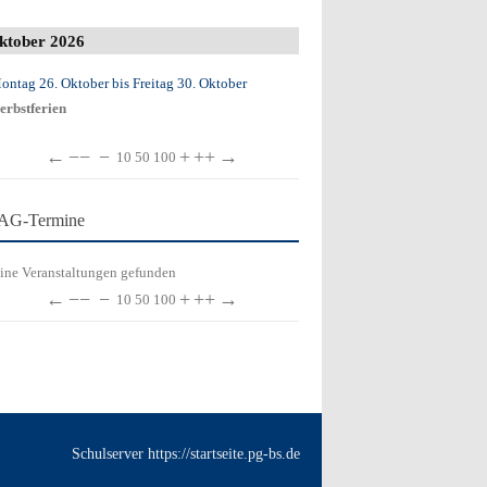
ktober 2026
ontag 26. Oktober
bis
Freitag 30. Oktober
erbstferien
←
−−
−
+
++
→
10
50
100
AG-Termine
ine Veranstaltungen gefunden
←
−−
−
+
++
→
10
50
100
Schulserver https://startseite.pg-bs.de