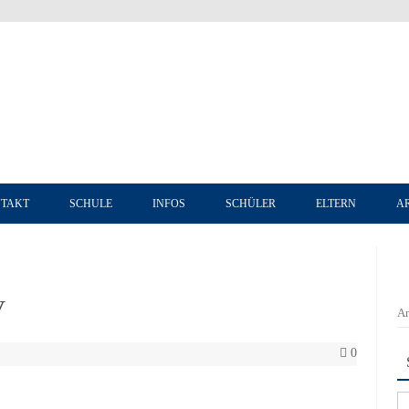
Zum Inhalt springen
TAKT
SCHULE
INFOS
SCHÜLER
ELTERN
A
V
An
0
Su