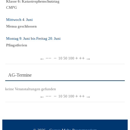
Klasse 6: Katastrophenschutztag
CMPG
Mittwoch 4. Juni
Mensa geschlossen
Montag 9. Juni
bis
Freitag 20. Juni
Pfingstferien
←
−−
−
+
++
→
10
50
100
AG-Termine
keine Veranstaltungen gefunden
←
−−
−
+
++
→
10
50
100