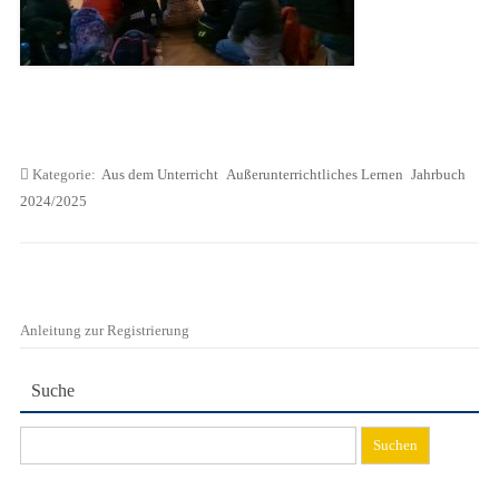
Kategorie:
Aus dem Unterricht
Außerunterrichtliches Lernen
Jahrbuch
2024/2025
Anleitung zur Registrierung
Suche
Suchen
nach: