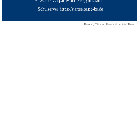
© 2026 · Caspar-Mohr-Progymnasium
Schulserver https://startseite.pg-bs.de
Forestly
Theme | Powered by
WordPress