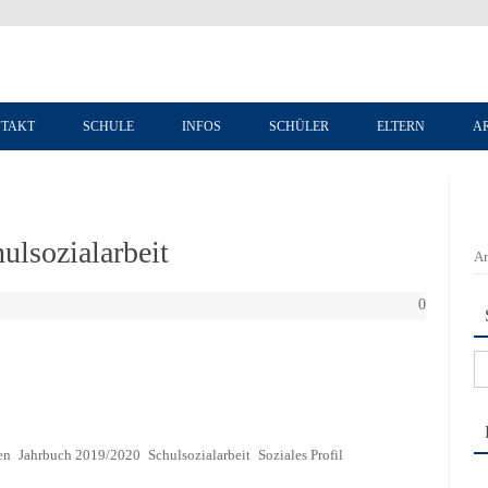
Zum Inhalt springen
TAKT
SCHULE
INFOS
SCHÜLER
ELTERN
A
ulsozialarbeit
An
0
Su
na
en
Jahrbuch 2019/2020
Schulsozialarbeit
Soziales Profil