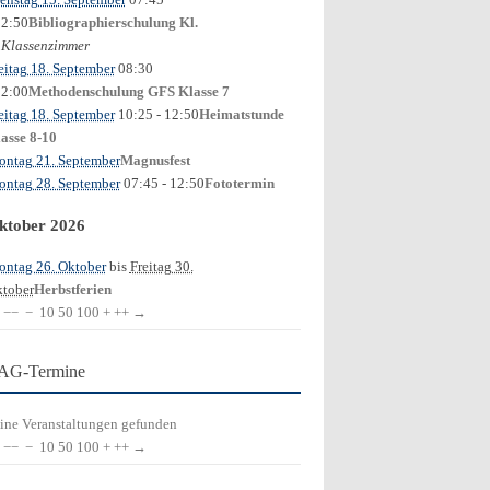
12:50
Bibliographierschulung Kl.
Klassenzimmer
0
eitag 18. September
08:30
12:00
Methodenschulung GFS Klasse 7
eitag 18. September
10:25
- 12:50
Heimatstunde
asse 8-10
ntag 21. September
Magnusfest
ntag 28. September
07:45
- 12:50
Fototermin
ktober 2026
ntag 26. Oktober
bis
Freitag 30.
tober
Herbstferien
−−
−
10
50
100
+
++
→
AG-Termine
ine Veranstaltungen gefunden
−−
−
10
50
100
+
++
→