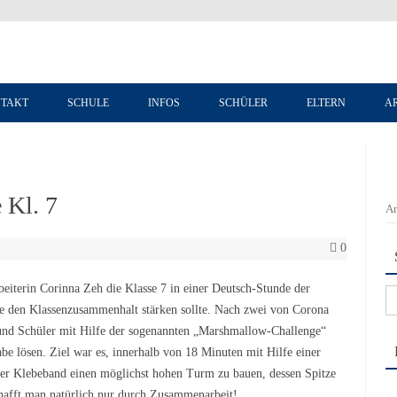
Zum Inhalt springen
TAKT
SCHULE
INFOS
SCHÜLER
ELTERN
A
 Kl. 7
An
0
eiterin Corinna Zeh die Klasse 7 in einer Deutsch-Stunde der
Su
die den Klassenzusammenhalt stärken sollte. Nach zwei von Corona
na
 und Schüler mit Hilfe der sogenannten „Marshmallow-Challenge“
e lösen. Ziel war es, innerhalb von 18 Minuten mit Hilfe einer
er Klebeband einen möglichst hohen Turm zu bauen, dessen Spitze
hafft man natürlich nur durch Zusammenarbeit!