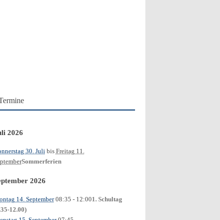
Termine
uli 2026
nnerstag 30. Juli
bis
Freitag 11.
ptember
Sommerferien
eptember 2026
ntag 14. September
08:35
- 12:00
1. Schultag
.35-12.00)
enstag 15. September
07:45