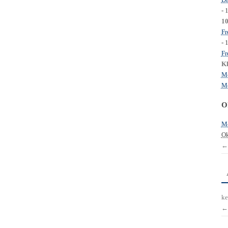
- 
1
Fr
- 
Fr
Kl
Mo
Mo
O
Mo
Ok
←
ke
←