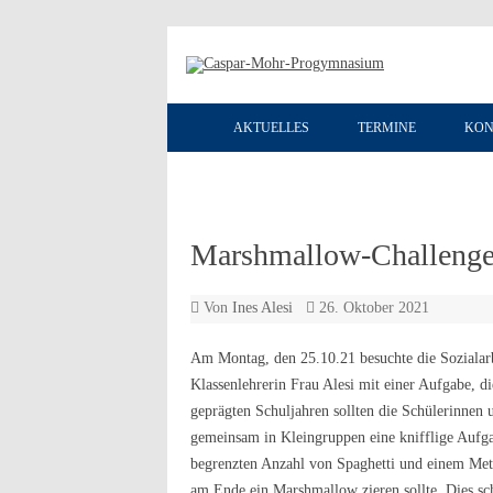
AKTUELLES
TERMINE
KON
Marshmallow-Challenge
Von
Ines Alesi
26. Oktober 2021
Am Montag, den 25.10.21 besuchte die Sozialarb
Klassenlehrerin Frau Alesi mit einer Aufgabe, 
geprägten Schuljahren sollten die Schülerinnen
gemeinsam in Kleingruppen eine knifflige Aufgab
begrenzten Anzahl von Spaghetti und einem Met
am Ende ein Marshmallow zieren sollte. Dies sc