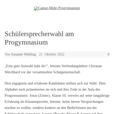
Zum Inhalt springen
Schülersprecherwahl am
Progymnasium
Von
Susanne Wehling
21. Oktober 2022
0
„Eine gute Auswahl habt ihr!“, betonte Verbindungslehrer Christian
Weichhard vor der versammelten Schulgemeinschaft.
Drei engagierte und erfahrene Kandidaten stellten sich zur Wahl. Dem
Alphabet nach präsentierten sie sich und ihre Ziele in der Aula des
Progymnasiums. Jonas (Zinser), Klasse 10, verwies auf seine langjährige
Erfahrung als Klassensprecher, betonte, keine leeren Versprechungen
machen zu wollen, sondern konkret an den Bedürfnissen aus der
Schülerschaft anzusetzen. Leonie (Bauch), Klasse 9, konnte auf ihre