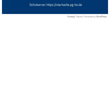
Schulserver https://startseite.pg-bs.de
Forestly
Theme | Powered by
WordPress