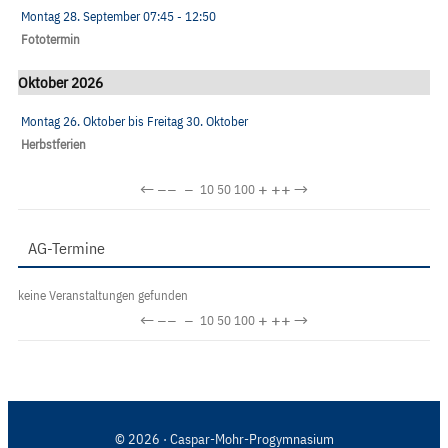
Montag 28. September
07:45
- 12:50
Fototermin
Oktober 2026
Montag 26. Oktober
bis
Freitag 30. Oktober
Herbstferien
←
−−
−
+
++
→
10
50
100
AG-Termine
keine Veranstaltungen gefunden
←
−−
−
+
++
→
10
50
100
© 2026 · Caspar-Mohr-Progymnasium