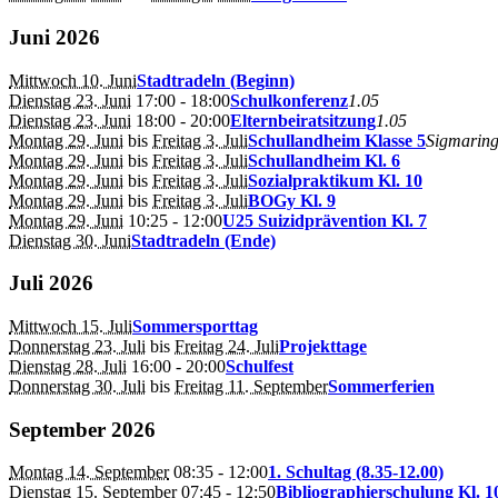
Juni 2026
Mittwoch 10. Juni
Stadtradeln (Beginn)
Dienstag 23. Juni
17:00
- 18:00
Schulkonferenz
1.05
Dienstag 23. Juni
18:00
- 20:00
Elternbeiratsitzung
1.05
Montag 29. Juni
bis
Freitag 3. Juli
Schullandheim Klasse 5
Sigmarin
Montag 29. Juni
bis
Freitag 3. Juli
Schullandheim Kl. 6
Montag 29. Juni
bis
Freitag 3. Juli
Sozialpraktikum Kl. 10
Montag 29. Juni
bis
Freitag 3. Juli
BOGy Kl. 9
Montag 29. Juni
10:25
- 12:00
U25 Suizidprävention Kl. 7
Dienstag 30. Juni
Stadtradeln (Ende)
Juli 2026
Mittwoch 15. Juli
Sommersporttag
Donnerstag 23. Juli
bis
Freitag 24. Juli
Projekttage
Dienstag 28. Juli
16:00
- 20:00
Schulfest
Donnerstag 30. Juli
bis
Freitag 11. September
Sommerferien
September 2026
Montag 14. September
08:35
- 12:00
1. Schultag (8.35-12.00)
Dienstag 15. September
07:45
- 12:50
Bibliographierschulung Kl. 1