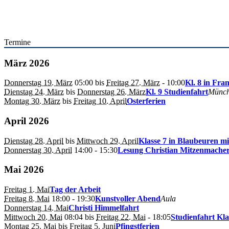
Termine
März 2026
Donnerstag 19. März
05:00
bis
Freitag 27. März
- 10:00
Kl. 8 in Fra
Dienstag 24. März
bis
Donnerstag 26. März
Kl. 9 Studienfahrt
Münc
Montag 30. März
bis
Freitag 10. April
Osterferien
April 2026
Dienstag 28. April
bis
Mittwoch 29. April
Klasse 7 in Blaubeuren m
Donnerstag 30. April
14:00
- 15:30
Lesung Christian Mitzenmache
Mai 2026
Freitag 1. Mai
Tag der Arbeit
Freitag 8. Mai
18:00
- 19:30
Kunstvoller Abend
Aula
Donnerstag 14. Mai
Christi Himmelfahrt
Mittwoch 20. Mai
08:04
bis
Freitag 22. Mai
- 18:05
Studienfahrt Kla
Montag 25. Mai
bis
Freitag 5. Juni
Pfingstferien