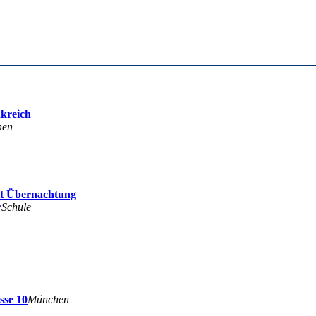
nkreich
hen
it Übernachtung
r
Schule
sse 10
München