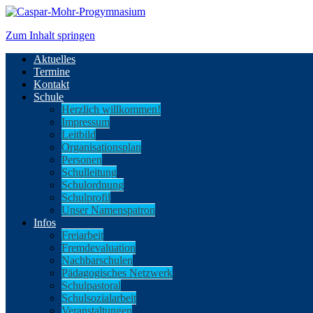
Zum Inhalt springen
Aktuelles
Termine
Kontakt
Schule
Herzlich willkommen!
Impressum
Leitbild
Organisationsplan
Personen
Schulleitung
Schulordnung
Schulprofil
Unser Namenspatron
Infos
Freiarbeit
Fremdevaluation
Nachbarschulen
Pädagogisches Netzwerk
Schulpastoral
Schulsozialarbeit
Veranstaltungen