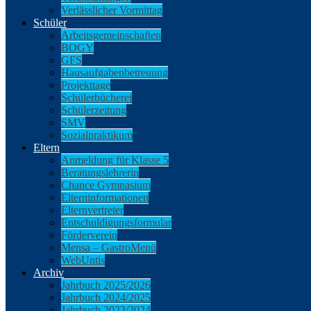
Verlässlicher Vormittag
Schüler
Arbeitsgemeinschaften
BOGY
GFS
Hausaufgabenbetreuung
Projekttage
Schülerbücherei
Schülerzeitung
SMV
Sozialpraktikum
Eltern
Anmeldung für Klasse 5
Beratungslehrerin
Chance Gymnasium
Elterninformationen
Elternvertreter
Entschuldigungsformular
Förderverein
Mensa – GastroMenü
WebUntis
Archiv
Jahrbuch 2025/2026
Jahrbuch 2024/2025
Jahrbuch 2023/2024