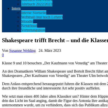
Jahrbuch 2022/2023
Intern
interne Startseite
Webmail (nur noch Lehrer)
Moodle
Nextcloud
Vertretungsplan
Shakespeare trifft Brecht – und die Klasse
Von
Susanne Wehling
24. März 2023
0
Klasse 9 und 10 besuchen „Der Kaufmann von Venedig“ am Theater
An den Dramatikern William Shakespeare und Bertolt Brecht führt 
Shakespeares „Der Kaufmann von Venedig“ am Theater Ulm beiwohn
Dem Anlass entsprechend herausgeputzt fuhren die Klassen mit dem Z
durch ihre freundliche und interessierte Art sehr positiv auffielen.
Wie setzt man einen 400 Jahre alten Klassiker um? Hinter dem Hipp
drin das Licht im Saal anging, damit die Figur des Antonia ihre anti
unternommen wurde, um zu verhindern, dass sich das Publikum allzu se