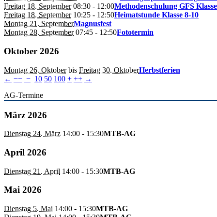
Freitag 18. September
08:30
- 12:00
Methodenschulung GFS Klasse
Freitag 18. September
10:25
- 12:50
Heimatstunde Klasse 8-10
Montag 21. September
Magnusfest
Montag 28. September
07:45
- 12:50
Fototermin
Oktober 2026
Montag 26. Oktober
bis
Freitag 30. Oktober
Herbstferien
←
−−
−
10
50
100
+
++
→
AG-Termine
März 2026
Dienstag 24. März
14:00
- 15:30
MTB-AG
April 2026
Dienstag 21. April
14:00
- 15:30
MTB-AG
Mai 2026
Dienstag 5. Mai
14:00
- 15:30
MTB-AG