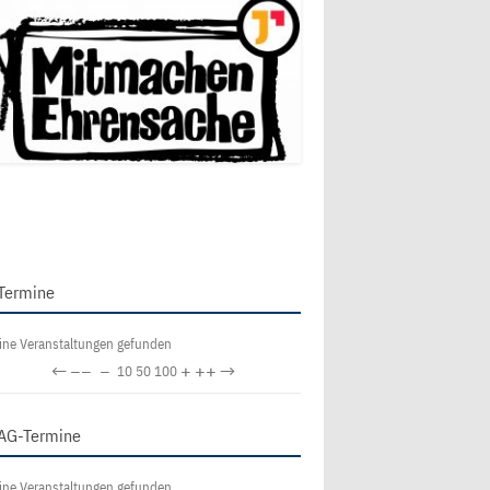
Termine
ine Veranstaltungen gefunden
←
−−
−
+
++
→
10
50
100
AG-Termine
ine Veranstaltungen gefunden