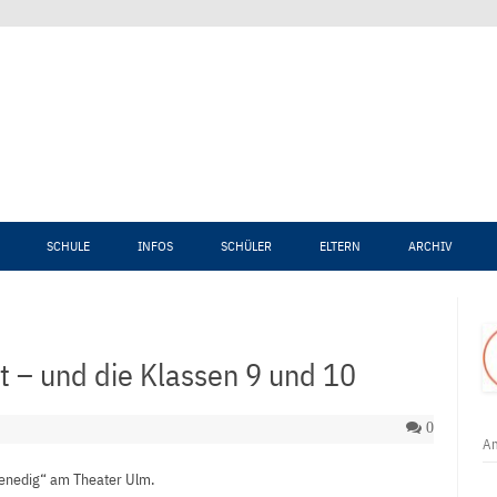
Zum Inhalt springen
SCHULE
INFOS
SCHÜLER
ELTERN
ARCHIV
t – und die Klassen 9 und 10
0
An
enedig“ am Theater Ulm.