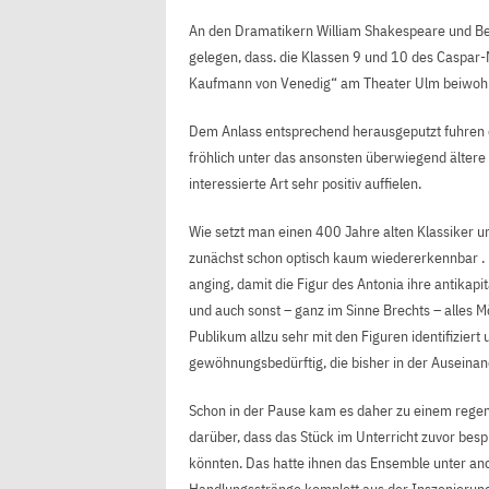
An den Dramatikern William Shakespeare und Be
gelegen, dass. die Klassen 9 und 10 des Caspa
Kaufmann von Venedig“ am Theater Ulm beiwohn
Dem Anlass entsprechend herausgeputzt fuhren d
fröhlich unter das ansonsten überwiegend ältere
interessierte Art sehr positiv auffielen.
Wie setzt man einen 400 Jahre alten Klassiker u
zunächst schon optisch kaum wiedererkennbar . 
anging, damit die Figur des Antonia ihre antikap
und auch sonst – ganz im Sinne Brechts – alles 
Publikum allzu sehr mit den Figuren identifiziert
gewöhnungsbedürftig, die bisher in der Auseinand
Schon in der Pause kam es daher zu einem regen
darüber, dass das Stück im Unterricht zuvor besp
könnten. Das hatte ihnen das Ensemble unter an