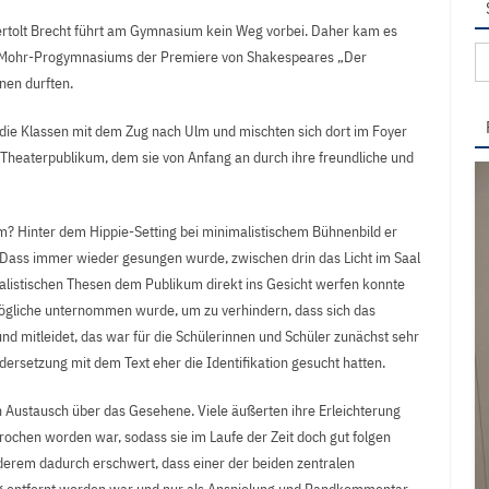
rtolt Brecht führt am Gymnasium kein Weg vorbei. Daher kam es
Su
r-Mohr-Progymnasiums der Premiere von Shakespeares „Der
na
en durften.
ie Klassen mit dem Zug nach Ulm und mischten sich dort im Foyer
 Theaterpublikum, dem sie von Anfang an durch ihre freundliche und
m? Hinter dem Hippie-Setting bei minimalistischem Bühnenbild er
Dass immer wieder gesungen wurde, zwischen drin das Licht im Saal
italistischen Thesen dem Publikum direkt ins Gesicht werfen konnte
Mögliche unternommen wurde, um zu verhindern, dass sich das
 und mitleidet, das war für die Schülerinnen und Schüler zunächst sehr
ersetzung mit dem Text eher die Identifikation gesucht hatten.
 Austausch über das Gesehene. Viele äußerten ihre Erleichterung
rochen worden war, sodass sie im Laufe der Zeit doch gut folgen
derem dadurch erschwert, dass einer der beiden zentralen