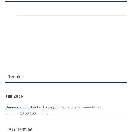
Termine
Juli 2026
Donnerstag 30. Juli
bis
Freitag 11. September
Sommerferien
←
−−
−
10
50
100
+
++
→
AG-Termine