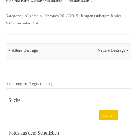
auch die nette Aktion von älteren…
Weiter lesen »
Kategorie:
Allgemein
Jahrbuch 2018/2019
Jahrgangsübergreifendes
SMV
Soziales Profil
Artikel Navigation
« Ältere Beiträge
Neuere Beiträge »
Anleitung zur Registrierung
Suche
Suchen
nach:
Fotos aus dem Schulleben