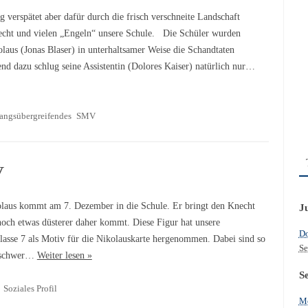
g verspätet aber dafür durch die frisch verschneite Landschaft
echt und vielen „Engeln“ unsere Schule. Die Schüler wurden
olaus (Jonas Blaser) in unterhaltsamer Weise die Schandtaten
nd dazu schlug seine Assistentin (Dolores Kaiser) natürlich nur…
angsübergreifendes
SMV
V
laus kommt am 7. Dezember in die Schule. Er bringt den Knecht
J
och etwas düsterer daher kommt. Diese Figur hat unsere
Do
lasse 7 als Motiv für die Nikolauskarte hergenommen. Dabei sind so
Se
l schwer…
Weiter lesen »
S
Soziales Profil
Mo