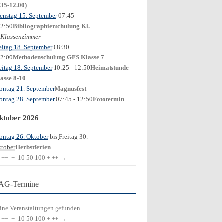
.35-12.00)
enstag 15. September
07:45
12:50
Bibliographierschulung Kl.
Klassenzimmer
0
eitag 18. September
08:30
12:00
Methodenschulung GFS Klasse 7
eitag 18. September
10:25
- 12:50
Heimatstunde
asse 8-10
ntag 21. September
Magnusfest
ntag 28. September
07:45
- 12:50
Fototermin
ktober 2026
ntag 26. Oktober
bis
Freitag 30.
tober
Herbstferien
−−
−
10
50
100
+
++
→
AG-Termine
ine Veranstaltungen gefunden
−−
−
10
50
100
+
++
→