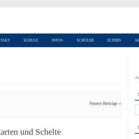
Zum Inhalt springen
TAKT
SCHULE
INFOS
SCHÜLER
ELTERN
A
An
Neuere Beiträge »
Su
na
arten und Schelte