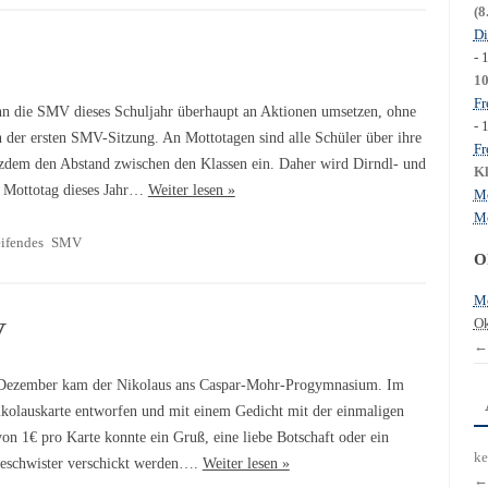
(8
Di
- 
1
Fr
n die SMV dieses Schuljahr überhaupt an Aktionen umsetzen, ohne
- 
n der ersten SMV-Sitzung. An Mottotagen sind alle Schüler über ihre
Fr
tzdem den Abstand zwischen den Klassen ein. Daher wird Dirndl- und
Kl
e Mottotag dieses Jahr…
Weiter lesen »
Mo
Mo
ifendes
SMV
O
Mo
Ok
V
←
ezember kam der Nikolaus ans Caspar-Mohr-Progymnasium. Im
ikolauskarte entworfen und mit einem Gedicht mit der einmaligen
on 1€ pro Karte konnte ein Gruß, eine liebe Botschaft oder ein
ke
Geschwister verschickt werden….
Weiter lesen »
←