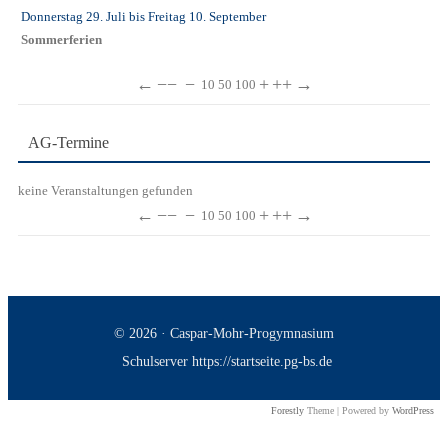
Donnerstag 29. Juli
bis
Freitag 10. September
Sommerferien
←
−−
−
+
++
→
10
50
100
AG-Termine
keine Veranstaltungen gefunden
←
−−
−
+
++
→
10
50
100
© 2026 · Caspar-Mohr-Progymnasium
Schulserver https://startseite.pg-bs.de
Forestly
Theme | Powered by
WordPress