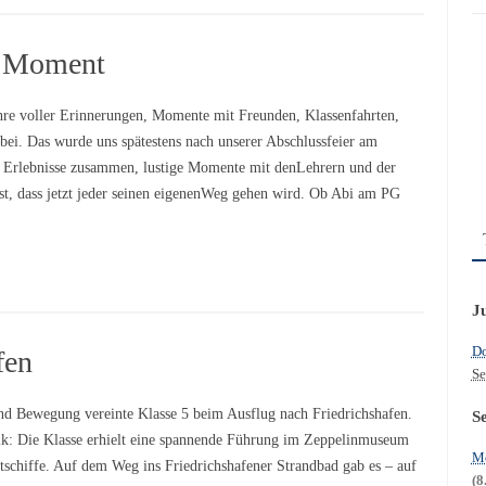
r Moment
hre voller Erinnerungen, Momente mit Freunden, Klassenfahrten,
bei. Das wurde uns spätestens nach unserer Abschlussfeier am
 Erlebnisse zusammen, lustige Momente mit denLehrern und der
t, dass jetzt jeder seinen eigenenWeg gehen wird. Ob Abi am PG
J
Do
fen
Se
nd Bewegung vereinte Klasse 5 beim Ausflug nach Friedrichshafen.
S
ik: Die Klasse erhielt eine spannende Führung im Zeppelinmuseum
Mo
schiffe. Auf dem Weg ins Friedrichshafener Strandbad gab es – auf
(8