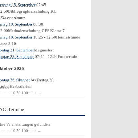
enstag 15. September
07:45
12:50
Bibliographierschulung Kl.
Klassenzimmer
0
eitag 18. September
08:30
12:00
Methodenschulung GFS Klasse 7
eitag 18. September
10:25
- 12:50
Heimatstunde
asse 8-10
ntag 21. September
Magnusfest
ntag 28. September
07:45
- 12:50
Fototermin
ktober 2026
ntag 26. Oktober
bis
Freitag 30.
tober
Herbstferien
−−
−
10
50
100
+
++
→
AG-Termine
ine Veranstaltungen gefunden
−−
−
10
50
100
+
++
→