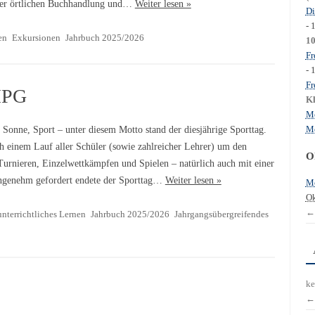
 der örtlichen Buchhandlung und…
Weiter lesen »
Di
- 
en
Exkursionen
Jahrbuch 2025/2026
1
Fr
- 
Fr
MPG
Kl
Mo
Mo
Sonne, Sport – unter diesem Motto stand der diesjährige Sporttag.
ch einem Lauf aller Schüler (sowie zahlreicher Lehrer) um den
O
Turnieren, Einzelwettkämpfen und Spielen – natürlich auch mit einer
ngenehm gefordert endete der Sporttag…
Weiter lesen »
Mo
Ok
←
nterrichtliches Lernen
Jahrbuch 2025/2026
Jahrgangsübergreifendes
ke
←