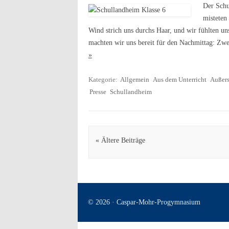
Der Schu
misteten
Wind strich uns durchs Haar, und wir fühlten un
machten wir uns bereit für den Nachmittag: Zw
»
Kategorie:
Allgemein
Aus dem Unterricht
Außers
Presse
Schullandheim
Artikel Navigation
« Ältere Beiträge
© 2026 · Caspar-Mohr-Progymnasium