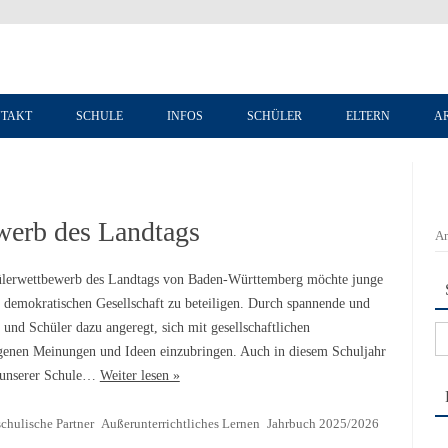
Zum Inhalt springen
TAKT
SCHULE
INFOS
SCHÜLER
ELTERN
A
werb des Landtags
An
lerwettbewerb des Landtags von Baden-Württemberg möchte junge
r demokratischen Gesellschaft zu beteiligen. Durch spannende und
und Schüler dazu angeregt, sich mit gesellschaftlichen
Su
igenen Meinungen und Ideen einzubringen. Auch in diesem Schuljahr
na
r unserer Schule…
Weiter lesen »
chulische Partner
Außerunterrichtliches Lernen
Jahrbuch 2025/2026