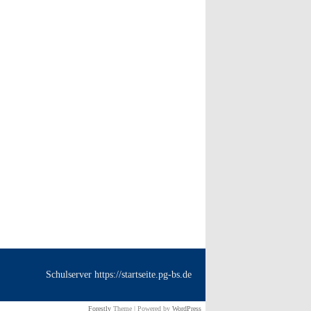
Schulserver https://startseite.pg-bs.de
Forestly
Theme | Powered by
WordPress