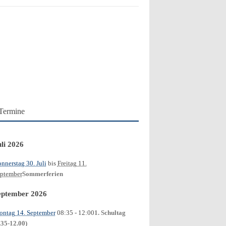
Termine
uli 2026
nnerstag 30. Juli
bis
Freitag 11.
ptember
Sommerferien
eptember 2026
ntag 14. September
08:35
- 12:00
1. Schultag
.35-12.00)