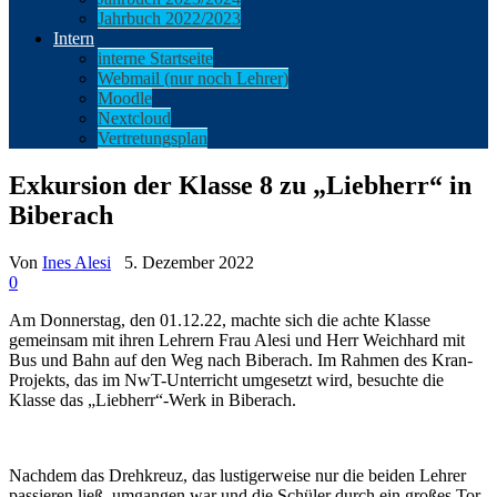
Jahrbuch 2022/2023
Intern
interne Startseite
Webmail (nur noch Lehrer)
Moodle
Nextcloud
Vertretungsplan
Exkursion der Klasse 8 zu „Liebherr“ in
Biberach
Von
Ines Alesi
5. Dezember 2022
0
Am Donnerstag, den 01.12.22, machte sich die achte Klasse
gemeinsam mit ihren Lehrern Frau Alesi und Herr Weichhard mit
Bus und Bahn auf den Weg nach Biberach. Im Rahmen des Kran-
Projekts, das im NwT-Unterricht umgesetzt wird, besuchte die
Klasse das „Liebherr“-Werk in Biberach.
Nachdem das Drehkreuz, das lustigerweise nur die beiden Lehrer
passieren ließ, umgangen war und die Schüler durch ein großes Tor