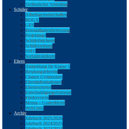
Verlässlicher Vormittag
Schüler
Arbeitsgemeinschaften
BOGY
GFS
Hausaufgabenbetreuung
Projekttage
Schülerbücherei
Schülerzeitung
SMV
Sozialpraktikum
Eltern
Anmeldung für Klasse 5
Beratungslehrerin
Chance Gymnasium
Elterninformationen
Elternvertreter
Entschuldigungsformular
Förderverein
Mensa – GastroMenü
WebUntis
Archiv
Jahrbuch 2025/2026
Jahrbuch 2024/2025
Jahrbuch 2023/2024