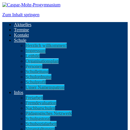
Zum Inhalt springen
Aktuelles
Termine
Kontakt
Schule
Herzlich willkommen!
Impressum
Leitbild
Organisationsplan
Personen
Schulleitung
Schulordnung
Schulprofil
Unser Namenspatron
Infos
Freiarbeit
Fremdevaluation
Nachbarschulen
Pädagogisches Netzwerk
Schulpastoral
Schulsozialarbeit
Veranstaltungen