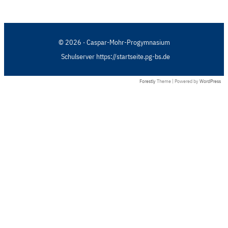
© 2026 · Caspar-Mohr-Progymnasium
Schulserver https://startseite.pg-bs.de
Forestly
Theme | Powered by
WordPress