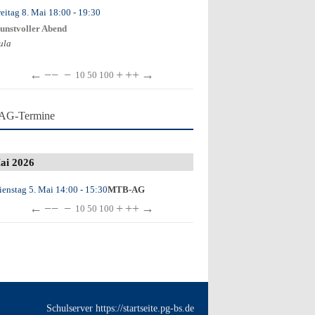
reitag 8. Mai
18:00
- 19:30
unstvoller Abend
ula
←
−−
−
+
++
→
10
50
100
AG-Termine
ai 2026
ienstag 5. Mai
14:00
- 15:30
MTB-AG
←
−−
−
+
++
→
10
50
100
Schulserver https://startseite.pg-bs.de