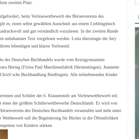
olzen zweiten Platz.
na
 aufgefordert, beim Vorlesewettbewerb des Börsenvereins des
lt es, einen selbst gewählten Ausschnitt aus einem Lieblingsbuch
sdrucksvoll und gut verständlich vorzulesen. In der zweiten Runde
ein unbekannter Text vorgelesen werden. Lotta überzeugte die Jury
rem lebendigen und klaren Vorlesestil.
erbs des Deutschen Buchhandels wurde vom Kreisgymnasium
arbara Hering (Firma Paul Maschinenfabrik Dürmentingen), Jeannette
lrich‘sche Buchhandlung Riedlingen). Alle teilnehmenden Kinder
rinnen und Schüler der 6. Klassenstufe am Vorlesewettbewerb teil.
st einer der größten Schülerwettbewerbe Deutschlands. Er wird von
örsenvereins des Deutschen Buchhandels veranstaltet und steht unter
 Wettbewerb soll die Begeisterung für Bücher in die Öffentlichkeit
mpetenz von Kindern stärken.