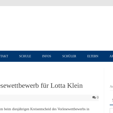
Zum Inhalt springen
TAKT
SCHULE
INFOS
SCHÜLER
ELTERN
A
esewettbewerb für Lotta Klein
An
0
um beim diesjährigen Kreisentscheid des Vorlesewettbewerbs in
Su