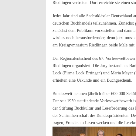
Riedlingen vertreten. Dort erreichte sie einen st
Jedes Jahr sind alle Sechstklässler Deutschland
deutschen Buchhandels teilzunehmen. Zunächst gi
zunächst dem Publikum vorzustellen und dann au
wird es noch herausfordernder, denn jetzt muss 
am Kreisgymnasium Riedlingen beide Male mit ih
Der Regionalentscheid des 67. Vorlesewettbew
Riedlingen organisiert. Die Jury bestand aus B
Lock (Firma Lock Ertingen) und Maria Mayer (U
erhielten eine Urkunde und ein Buchgeschenk.
Bundesweit nehmen jährlich über 600.000 Schüle
Der seit 1959 stattfindende Vorlesewettbewerb i
der Stiftung Buchkultur und Leseförderung des B
der Schirmherrschaft des Bundespräsidenten. Der
tragen, Freude am Lesen wecken und die Leseko