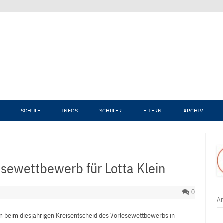
Zum Inhalt springen
SCHULE
INFOS
SCHÜLER
ELTERN
ARCHIV
esewettbewerb für Lotta Klein
0
An
m beim diesjährigen Kreisentscheid des Vorlesewettbewerbs in