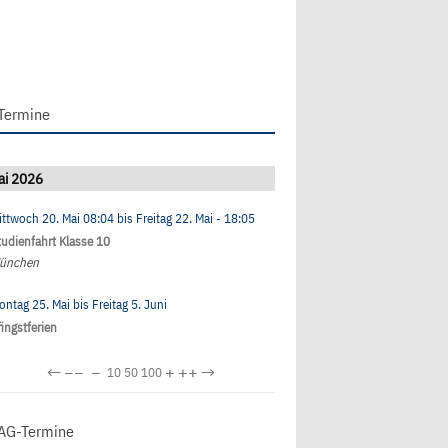
Termine
ai 2026
ittwoch 20. Mai
08:04
bis
Freitag 22. Mai
- 18:05
tudienfahrt Klasse 10
ünchen
ontag 25. Mai
bis
Freitag 5. Juni
fingstferien
←
−−
−
+
++
→
10
50
100
AG-Termine