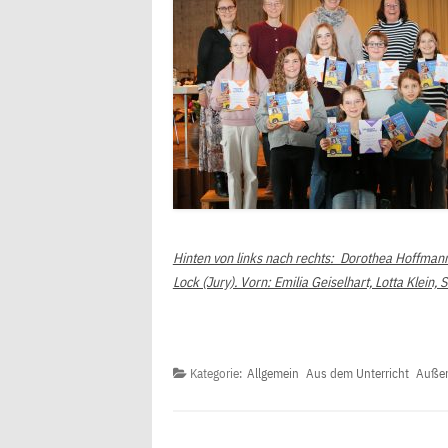
Hinten von links nach rechts: Dorothea Hoffmann 
Lock (Jury). Vorn: Emilia Geiselhart, Lotta Klein,
Kategorie:
Allgemein
Aus dem Unterricht
Außer