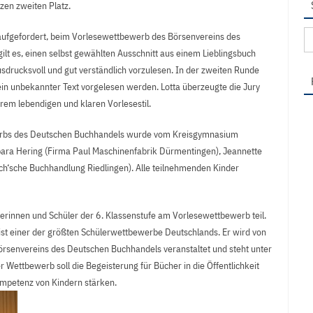
lzen zweiten Platz.
Su
 aufgefordert, beim Vorlesewettbewerb des Börsenvereins des
na
lt es, einen selbst gewählten Ausschnitt aus einem Lieblingsbuch
drucksvoll und gut verständlich vorzulesen. In der zweiten Runde
ein unbekannter Text vorgelesen werden. Lotta überzeugte die Jury
em lebendigen und klaren Vorlesestil.
erbs des Deutschen Buchhandels wurde vom Kreisgymnasium
rbara Hering (Firma Paul Maschinenfabrik Dürmentingen), Jeannette
ich‘sche Buchhandlung Riedlingen). Alle teilnehmenden Kinder
rinnen und Schüler der 6. Klassenstufe am Vorlesewettbewerb teil.
ist einer der größten Schülerwettbewerbe Deutschlands. Er wird von
örsenvereins des Deutschen Buchhandels veranstaltet und steht unter
Wettbewerb soll die Begeisterung für Bücher in die Öffentlichkeit
mpetenz von Kindern stärken.