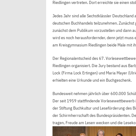
Riedlingen vertreten. Dort erreichte sie einen sto
Jedes Jahr sind alle Sechstklässler Deutschland
deutschen Buchhandels teilzunehmen. Zunächst gi
zunächst dem Publikum vorzustellen und dann aus
wird es noch herausfordernder, denn jetzt muss 
am Kreisgymnasium Riedlingen beide Male mit ihr
Der Regionalentscheid des 67. Vorlesewettbew
Riedlingen organisiert. Die Jury bestand aus Ba
Lock (Firma Lock Ertingen) und Maria Mayer (Ulr
erhielten eine Urkunde und ein Buchgeschenk.
Bundesweit nehmen jährlich über 600.000 Schüle
Der seit 1959 stattfindende Vorlesewettbewerb 
der Stiftung Buchkultur und Leseförderung des B
der Schirmherrschaft des Bundespräsidenten. Der 
tragen, Freude am Lesen wecken und die Leseko