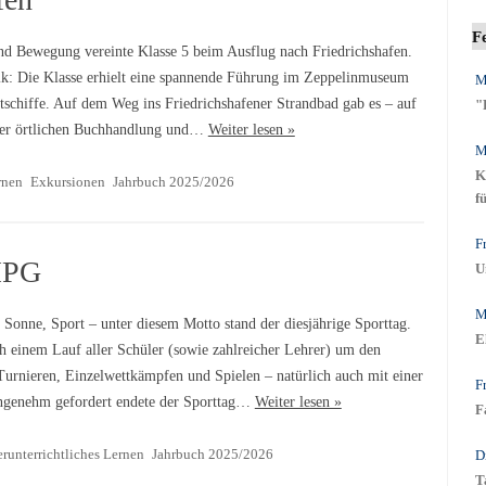
F
nd Bewegung vereinte Klasse 5 beim Ausflug nach Friedrichshafen.
ik: Die Klasse erhielt eine spannende Führung im Zeppelinmuseum
M
schiffe. Auf dem Weg ins Friedrichshafener Strandbad gab es – auf
"
 der örtlichen Buchhandlung und…
Weiter lesen »
M
K
rnen
Exkursionen
Jahrbuch 2025/2026
f
F
MPG
U
M
Sonne, Sport – unter diesem Motto stand der diesjährige Sporttag.
E
ch einem Lauf aller Schüler (sowie zahlreicher Lehrer) um den
Turnieren, Einzelwettkämpfen und Spielen – natürlich auch mit einer
F
ngenehm gefordert endete der Sporttag…
Weiter lesen »
F
runterrichtliches Lernen
Jahrbuch 2025/2026
D
T