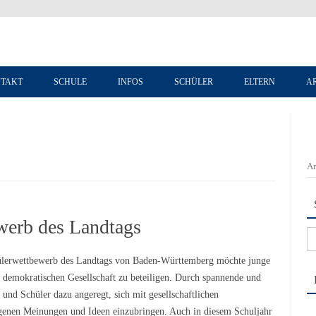
Zum Inhalt springen
TAKT
SCHULE
INFOS
SCHÜLER
ELTERN
A
An
werb des Landtags
Su
na
lerwettbewerb des Landtags von Baden-Württemberg möchte junge
r demokratischen Gesellschaft zu beteiligen. Durch spannende und
und Schüler dazu angeregt, sich mit gesellschaftlichen
igenen Meinungen und Ideen einzubringen. Auch in diesem Schuljahr