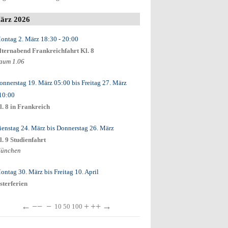
ärz 2026
ontag 2. März
18:30
- 20:00
lternabend Frankreichfahrt Kl. 8
aum 1.06
onnerstag 19. März
05:00
bis
Freitag 27. März
 10:00
l. 8 in Frankreich
ienstag 24. März
bis
Donnerstag 26. März
l. 9 Studienfahrt
ünchen
ontag 30. März
bis
Freitag 10. April
sterferien
←
−−
−
+
++
→
10
50
100