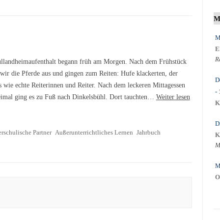
M
M
E
R
llandheimaufenthalt begann früh am Morgen. Nach dem Frühstück
 wir die Pferde aus und gingen zum Reiten: Hufe klackerten, der
D
s wie echte Reiterinnen und Reiter. Nach dem leckeren Mittagessen
-
eimal ging es zu Fuß nach Dinkelsbühl. Dort tauchten…
Weiter lesen
K
D
rschulische Partner
Außerunterrichtliches Lernen
Jahrbuch
K
M
M
O