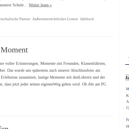
r unserer Schule…
Weiter lesen »
rschulische Partner
Außerunterrichtliches Lernen
Jahrbuch
r Moment
hre voller Erinnerungen, Momente mit Freunden, Klassenfahrten,
bei. Das wurde uns spätestens nach unserer Abschlussfeier am
J
 Erlebnisse zusammen, lustige Momente mit denLehrern und der
t, dass jetzt jeder seinen eigenenWeg gehen wird. Ob Abi am PG
M
K
A
G
F
fen
H