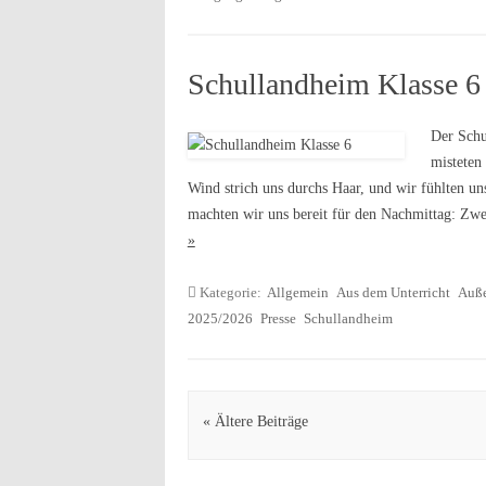
Schullandheim Klasse 6
Der Schu
misteten
Wind strich uns durchs Haar, und wir fühlten un
machten wir uns bereit für den Nachmittag: Zw
»
Kategorie:
Allgemein
Aus dem Unterricht
Auße
2025/2026
Presse
Schullandheim
Artikel Navigation
« Ältere Beiträge