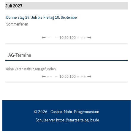
Juli 2027
Donnerstag 29. Juli
bis
Freitag 10. September
Sommerferien
←
−−
−
+
++
→
10
50
100
AG-Termine
keine Veranstaltungen gefunden
←
−−
−
+
++
→
10
50
100
© 2026 · Caspar-Mohr-Progymnasium
Schulserver https://startseite.pg-bs.de