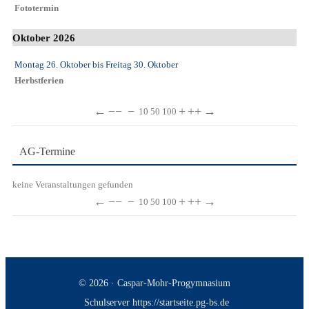
Fototermin
Oktober 2026
Montag 26. Oktober
bis
Freitag 30. Oktober
Herbstferien
←
−−
−
+
++
→
10
50
100
AG-Termine
keine Veranstaltungen gefunden
←
−−
−
+
++
→
10
50
100
© 2026 · Caspar-Mohr-Progymnasium
Schulserver https://startseite.pg-bs.de